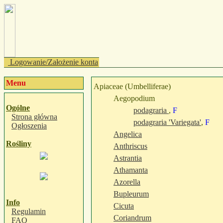
Logowanie/Założenie konta
Menu
Apiaceae (Umbelliferae)
Aegopodium
Ogólne
podagraria
,
F
Strona główna
podagraria 'Variegata'
,
F
Ogłoszenia
Angelica
Rośliny
Anthriscus
Astrantia
Athamanta
Azorella
Bupleurum
Info
Cicuta
Regulamin
Coriandrum
FAQ