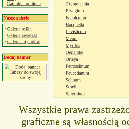
Gatunki chronione
Cryptotaenia
Eryngium
Foeniculum
Nasze galerie
Hacquetia
·
Galeria roślin
Levisticum
·
Galeria zwierząt
Meum
·
Galeria artykułów
Myrrhis
Oenanthe
Dodaj banner
Orlaya
Petroselinum
Peucedanum
Selinum
Seseli
Smyrnium
Wszystkie prawa zastrzeżo
graficzne są własnością o