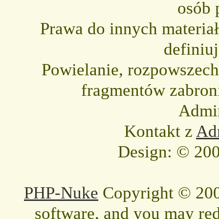
osób 
Prawa do innych materia
definiu
Powielanie, rozpowszechni
fragmentów zabron
Admin
Kontakt z
Adm
Design: © 200
PHP-Nuke
Copyright © 2005
software, and you may redi