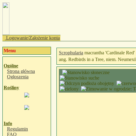
Logowanie/Założenie konta
Menu
Scrophularia
macrantha 'Cardinale Red'
ang. Redbirds in a Tree, niem. Neumex
Ogólne
Strona główna
Ogłoszenia
Rośliny
Info
Regulamin
FAQ